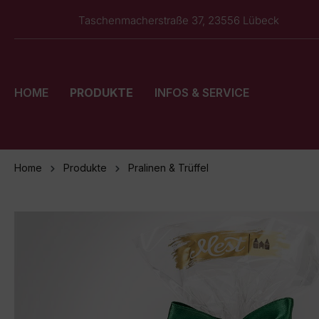
springen
Zur Hauptnavigation springen
Taschenmacherstraße 37, 23556 Lübeck
HOME
PRODUKTE
INFOS & SERVICE
Home
Produkte
Pralinen & Trüffel