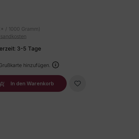
€* / 1000 Gramm)
ersandkosten
erzeit: 3-5 Tage
 Grußkarte hinzufügen.
ib den gewünschten Wert ein oder benut
In den Warenkorb