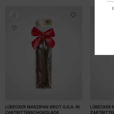
E
Produktgalerie überspringen
LÜBECKER MARZIPAN-BROT G.G.A. IN
LÜBECKER M
ZARTBITTERSCHOKOLADE
ZARTBITT