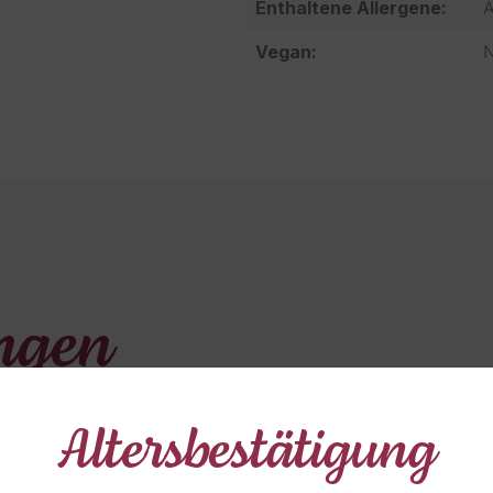
Enthaltene Allergene:
A
Vegan:
N
ngen
Altersbestätigung