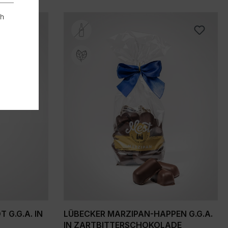
ch
 G.G.A. IN
LÜBECKER MARZIPAN-HAPPEN G.G.A.
IN ZARTBITTERSCHOKOLADE