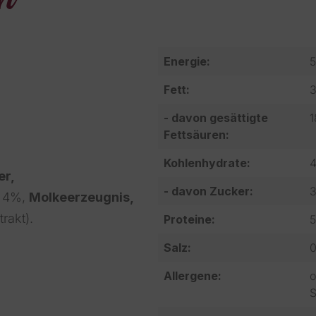
n
Energie:
5
Fett:
3
- davon gesättigte
1
Fettsäuren:
Kohlenhydrate:
4
er,
- davon Zucker:
3
l 4%,
Molkeerzeugnis,
trakt).
Proteine:
5
Salz:
0
Allergene:
o
S