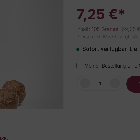
7,25 €*
Inhalt:
105 Gramm
(69,05 
rspringen
Preise inkl. MwSt. zzgl. V
Sofort verfügbar, Lief
Meiner Bestellung eine
Produkt Anzahl: G