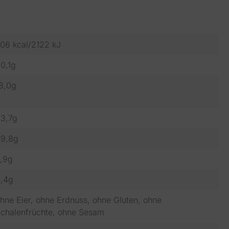
06 kcal/2122 kJ
0,1g
8,0g
3,7g
9,8g
,9g
,4g
hne Eier
, ohne Erdnuss
, ohne Gluten
, ohne
chalenfrüchte
, ohne Sesam