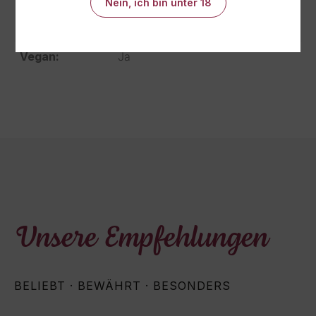
Nein, ich bin unter 18
Enthaltene
Schalenfrüchte
Allergene:
Vegan:
Ja
Unsere Empfehlungen
BELIEBT · BEWÄHRT · BESONDERS