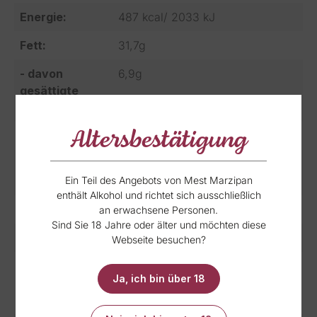
Energie:
487 kcal/ 2033 kJ
Fett:
31,7g
- davon
6,9g
gesättigte
Fettsäuren:
Altersbestätigung
Kohlenhydrate:
37,3g
- davon
35,7
Ein Teil des Angebots von Mest Marzipan
Zucker:
enthält Alkohol und richtet sich ausschließlich
Proteine:
10,3g
an erwachsene Personen.
Sind Sie 18 Jahre oder älter und möchten diese
Salz:
0,0 g
Webseite besuchen?
Allergene:
ohne Alkohol
, ohne Eier
, ohne
Ja, ich bin über 18
Erdnuss
, ohne Gluten
, ohne
Milch
, ohne Sesam
, ohne Soja